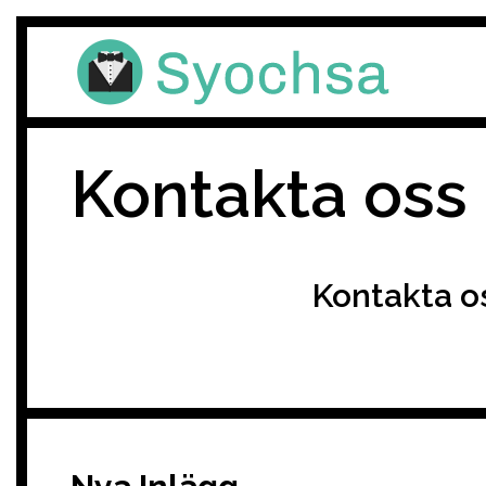
Skip
to
content
Kontakta oss
Kontakta os