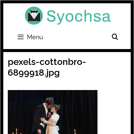
Skip
to
content
SEA
Menu
pexels-cottonbro-
6899918.jpg