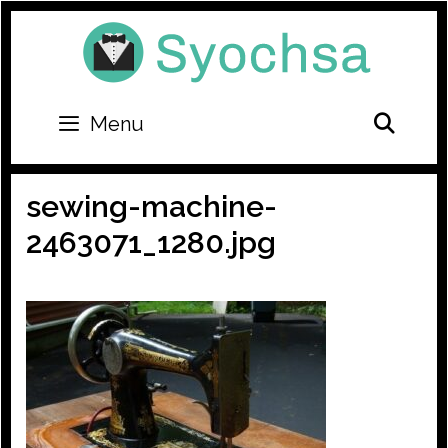
Skip
to
content
SEA
Menu
sewing-machine-
2463071_1280.jpg