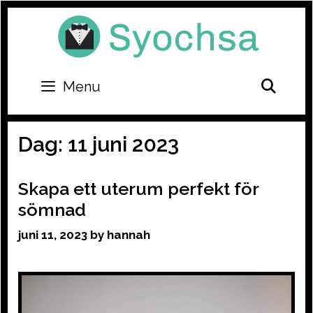
Skip
to
content
SEA
Menu
Dag:
11 juni 2023
Skapa ett uterum perfekt för
sömnad
juni 11, 2023
by
hannah