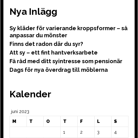
Nya Inlägg
Sy kläder för varierande kroppsformer – så
anpassar du mönster
Finns det radon där du syr?
Att sy – ett fint hantverksarbete
Få råd med ditt syintresse som pensionär
Dags för nya överdrag till möblerna
Kalender
juni 2023
M
T
O
T
F
L
S
1
2
3
4