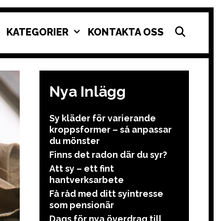
SEAR
KATEGORIER
KONTAKTA OSS
Nya Inlägg
Sy kläder för varierande
kroppsformer – så anpassar
du mönster
Finns det radon där du syr?
Att sy – ett fint
hantverksarbete
Få råd med ditt syintresse
som pensionär
Dags för nya överdrag till