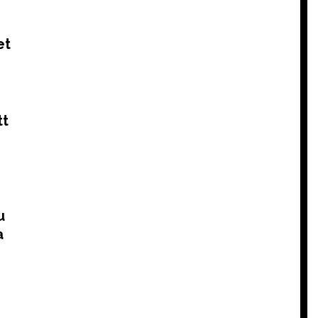
et
tt
u
a