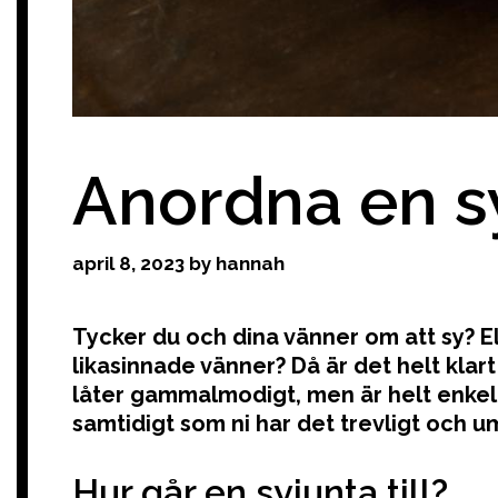
Anordna en s
april 8, 2023
by
hannah
Tycker du och dina vänner om att sy? Elle
likasinnade vänner? Då är det helt klar
låter gammalmodigt, men är helt enkelt e
samtidigt som ni har det trevligt och u
Hur går en syjunta till?