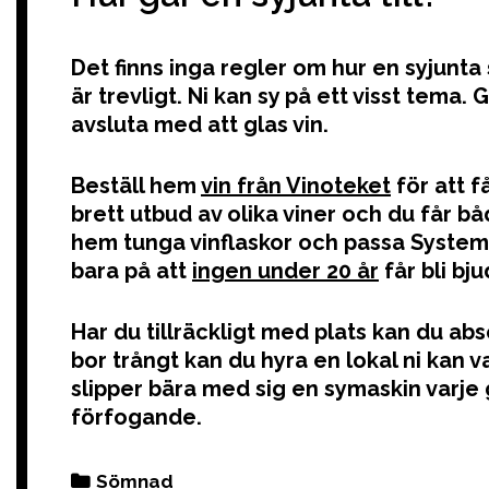
Det finns inga regler om hur en syjunta sk
är trevligt. Ni kan sy på ett visst tema.
avsluta med att glas vin.
Beställ hem
vin från Vinoteket
för att f
brett utbud av olika viner och du får bå
hem tunga vinflaskor och passa System
bara på att
ingen under 20 år
får bli bju
Har du tillräckligt med plats kan du a
bor trångt kan du hyra en lokal ni kan va
slipper bära med sig en symaskin varje 
förfogande.
Categories
Sömnad