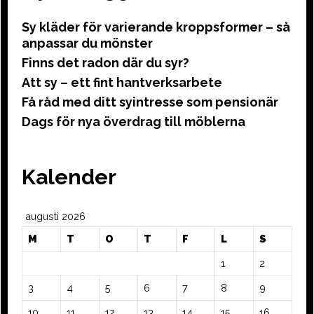
Sy kläder för varierande kroppsformer – så
anpassar du mönster
Finns det radon där du syr?
Att sy – ett fint hantverksarbete
Få råd med ditt syintresse som pensionär
Dags för nya överdrag till möblerna
Kalender
augusti 2026
M
T
O
T
F
L
S
1
2
3
4
5
6
7
8
9
10
11
12
13
14
15
16